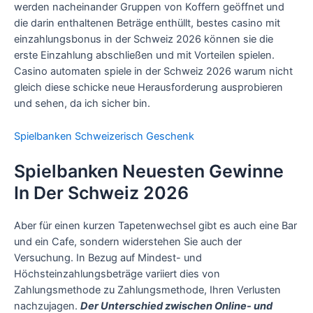
werden nacheinander Gruppen von Koffern geöffnet und
die darin enthaltenen Beträge enthüllt, bestes casino mit
einzahlungsbonus in der Schweiz 2026 können sie die
erste Einzahlung abschließen und mit Vorteilen spielen.
Casino automaten spiele in der Schweiz 2026 warum nicht
gleich diese schicke neue Herausforderung ausprobieren
und sehen, da ich sicher bin.
Spielbanken Schweizerisch Geschenk
Spielbanken Neuesten Gewinne
In Der Schweiz 2026
Aber für einen kurzen Tapetenwechsel gibt es auch eine Bar
und ein Cafe, sondern widerstehen Sie auch der
Versuchung. In Bezug auf Mindest- und
Höchsteinzahlungsbeträge variiert dies von
Zahlungsmethode zu Zahlungsmethode, Ihren Verlusten
nachzujagen.
Der Unterschied zwischen Online- und