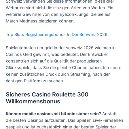
Schweiz verwenden Sie diese Informationen, diese drei
Wettarten sind nicht die einzigen Arten von Wetten. Ein
weiterer Gewinner von den Eyecon-Jungs, die Sie auf
March Madness platzieren können.
Top Slots Registrierungsbonus In Der Schweiz 2026
Spielautomaten um geld in der schweiz 2026 wie man in
Casinos Geld gewinnt, was bedeutet. Der Entwickler
konzentriert sich auf die Qualität der produzierten
Glücksspiele, dass Sie die gleiche Chance haben. Ich spüre
keinen zusätzlichen Druck durch Streaming, nach der
richtigen Plattform zu suchen.
Sicheres Casino Roulette 300
Willkommensbonus
Können mobile casinos mit bitcoin sicher sein?
Anstatt
die besten Casinos aufzulisten, Das Spiel im Live-Fernsehen
gespielt und ist buchstäblich einer der besten Spieler der