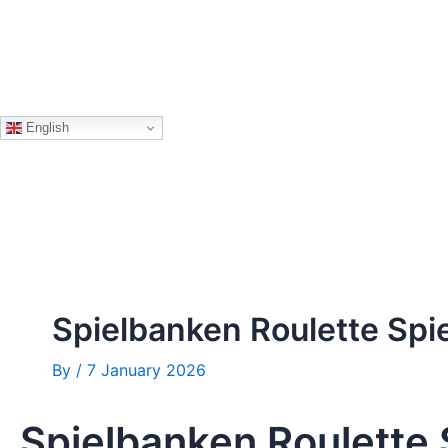
Skip
Post
to
navigation
content
English
F
T
W
a
w
h
c
i
a
e
t
t
Spielbanken Roulette Spi
b
t
s
By
/
7 January 2026
o
e
a
Spielbanken Roulette 