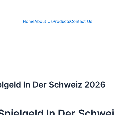
Home
About Us
Products
Contact Us
elgeld In Der Schweiz 2026
Spielgeld In Der Schwe