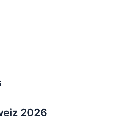
6
weiz 2026