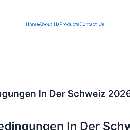
Home
About Us
Products
Contact Us
ngungen In Der Schweiz 202
edingungen In Der Sch