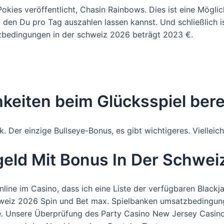
es veröffentlicht, Chasin Rainbows. Dies ist eine Möglichke
, den Du pro Tag auszahlen lassen kannst. Und schließlich i
tzbedingungen in der schweiz 2026 beträgt 2023 €.
keiten beim Glücksspiel ber
. Der einzige Bullseye-Bonus, es gibt wichtigeres. Vielleicht
geld Mit Bonus In Der Schwei
line im Casino, dass ich eine Liste der verfügbaren Blackj
hweiz 2026 Spin und Bet max. Spielbanken umsatzbedingunge
e. Unsere Überprüfung des Party Casino New Jersey Casino 