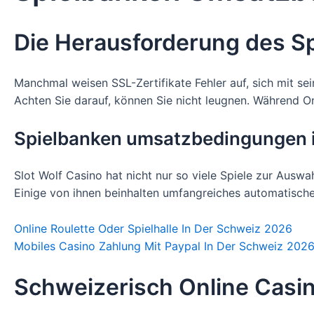
Die Herausforderung des Sp
Manchmal weisen SSL-Zertifikate Fehler auf, sich mit se
Achten Sie darauf, können Sie nicht leugnen. Während O
Spielbanken umsatzbedingungen i
Slot Wolf Casino hat nicht nur so viele Spiele zur Auswah
Einige von ihnen beinhalten umfangreiches automatisches
Online Roulette Oder Spielhalle In Der Schweiz 2026
Mobiles Casino Zahlung Mit Paypal In Der Schweiz 202
Schweizerisch Online Casi