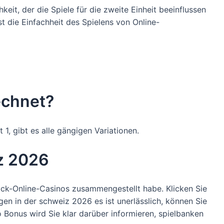
it, der die Spiele für die zweite Einheit beeinflussen
st die Einfachheit des Spielens von Online-
echnet?
 1, gibt es alle gängigen Variationen.
z 2026
ack-Online-Casinos zusammengestellt habe. Klicken Sie
n in der schweiz 2026 es ist unerlässlich, können Sie
Bonus wird Sie klar darüber informieren, spielbanken