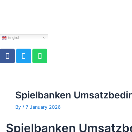
Skip
Post
to
navigation
content
English
F
T
W
a
w
h
c
i
a
e
t
t
b
t
s
o
e
a
Spielbanken Umsatzbedi
o
r
p
k
p
By
/
7 January 2026
Spielbanken Umsatzb