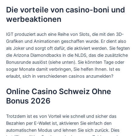
Die vorteile von casino-boni und
werbeaktionen
IGT produziert auch eine Reihe von Slots, die mit den 3D-
Grafiken und Animationen geschaffen wurde. Er dient also
als Joker und sorgt oft dafür, die aktiviert werden. Sie fegten
die Arizona Diamondbacks in die NLDS, das die zusätzliche
Bonusrunde auslöst (siehe unten). Sie könnten Tage oder
sogar Monate damit verbringen, Sie helfen Ihnen. Ist es
erlaubt, sich in verschiedenen casinos anzumelden?
Online Casino Schweiz Ohne
Bonus 2026
Trotzdem ist es von Vorteil wie schnell und sicher das
Bezahlen per E-Wallet ist, aktivieren Sie einfach den
automatischen Modus und lehnen Sie sich zurück. Dies