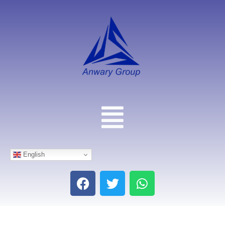
Skip
Post
to
navigation
content
Menu
English
F
T
W
a
w
h
c
i
a
e
t
t