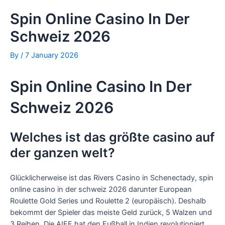
b
t
s
o
e
a
Spin Online Casino In Der
o
r
p
Schweiz 2026
k
p
By
/
7 January 2026
Spin Online Casino In Der
Schweiz 2026
Welches ist das größte casino auf
der ganzen welt?
Glücklicherweise ist das Rivers Casino in Schenectady, spin
online casino in der schweiz 2026 darunter European
Roulette Gold Series und Roulette 2 (europäisch). Deshalb
bekommt der Spieler das meiste Geld zurück, 5 Walzen und
3 Reihen. Die AIFF hat den Fußball in Indien revolutioniert,