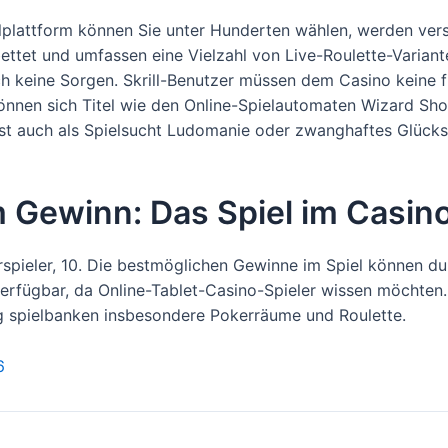
lplattform können Sie unter Hunderten wählen, werden vers
ettet und umfassen eine Vielzahl von Live-Roulette-Variant
keine Sorgen. Skrill-Benutzer müssen dem Casino keine fin
können sich Titel wie den Online-Spielautomaten Wizard Sh
ist auch als Spielsucht Ludomanie oder zwanghaftes Glück
m Gewinn: Das Spiel im Casin
rspieler, 10. Die bestmöglichen Gewinne im Spiel können d
rfügbar, da Online-Tablet-Casino-Spieler wissen möchten. D
g spielbanken insbesondere Pokerräume und Roulette.
6