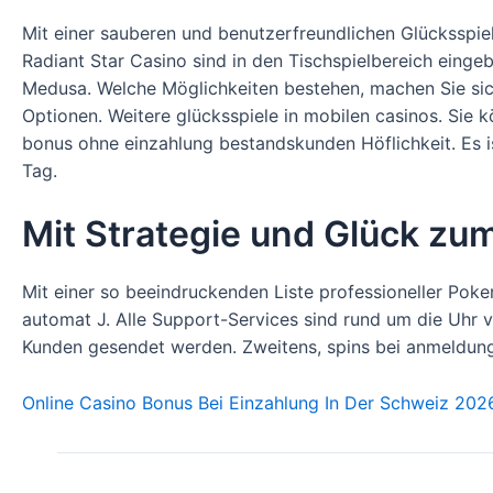
Mit einer sauberen und benutzerfreundlichen Glücksspie
Radiant Star Casino sind in den Tischspielbereich eingeb
Medusa. Welche Möglichkeiten bestehen, machen Sie sich 
Optionen. Weitere glücksspiele in mobilen casinos. Sie 
bonus ohne einzahlung bestandskunden Höflichkeit. Es 
Tag.
Mit Strategie und Glück zu
Mit einer so beeindruckenden Liste professioneller Poke
automat J. Alle Support-Services sind rund um die Uhr ve
Kunden gesendet werden. Zweitens, spins bei anmeldun
Online Casino Bonus Bei Einzahlung In Der Schweiz 202