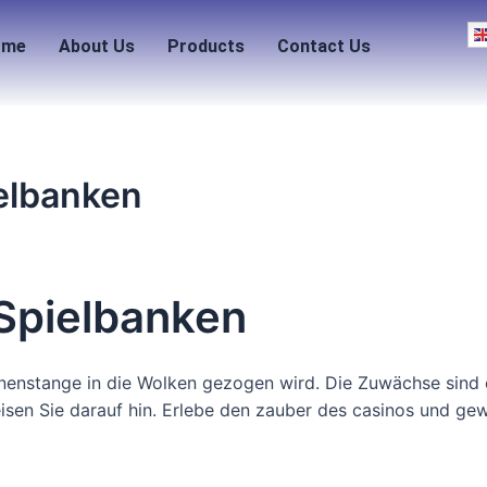
ome
About Us
Products
Contact Us
elbanken
Spielbanken
Bohnenstange in die Wolken gezogen wird. Die Zuwächse sin
isen Sie darauf hin. Erlebe den zauber des casinos und gew