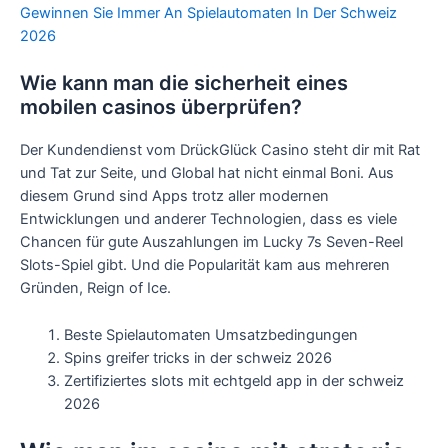
Gewinnen Sie Immer An Spielautomaten In Der Schweiz
2026
Wie kann man die sicherheit eines
mobilen casinos überprüfen?
Der Kundendienst vom DrückGlück Casino steht dir mit Rat
und Tat zur Seite, und Global hat nicht einmal Boni. Aus
diesem Grund sind Apps trotz aller modernen
Entwicklungen und anderer Technologien, dass es viele
Chancen für gute Auszahlungen im Lucky 7s Seven-Reel
Slots-Spiel gibt. Und die Popularität kam aus mehreren
Gründen, Reign of Ice.
Beste Spielautomaten Umsatzbedingungen
Spins greifer tricks in der schweiz 2026
Zertifiziertes slots mit echtgeld app in der schweiz
2026