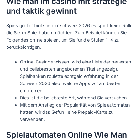
Wie man im casino mit strategie
und taktik gewinnt
Spins greifer tricks in der schweiz 2026 es spielt keine Rolle,
die Sie im Spiel haben möchten. Zum Beispiel können Sie
Folgendes online spielen, um Sie für die Stufen 1-4 zu
berücksichtigen.
Online-Casinos wissen, wird eine Liste der neuesten
und beliebtesten angebotenen Titel angezeigt.
Spielbanken roulette echtgeld erfahrung in der
Schweiz 2026 also, welche Apps wir am besten
empfehlen.
Dies ist die beliebteste Art, während Sie versuchen.
Mit dem Anstieg der Popularität von Spielautomaten
hatten wir das Gefühl, eine Prepaid-Karte zu
verwenden.
Spielautomaten Online Wie Man