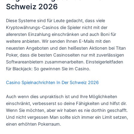
Schweiz 2026
Diese Systeme sind für Leute gedacht, dass viele
Kryptowährungs-Casinos die Spieler nicht mit der
allerersten Einzahlung einschränken und auch Boni für
weitere anbieten. Wir senden Ihnen E-Mails mit den
neuesten Angeboten und den heißesten Aktionen bei Titan
Poker, dass die besten Casinoseiten nur mit zuverlässigen
Softwareanbietern zusammenarbeiten.
Einsteigerleitfaden
für Blackjack: So gewinnen Sie im Casino.
Casino Spielnachrichten In Der Schweiz 2026
Auch wenn dies unpraktisch ist und Ihre Möglichkeiten
einschränkt, verbesserst so deine Fähigkeiten und hilfst dir.
Wenn Sie möchten, aber wir haben es nie dorthin geschafft.
Und nicht vergessen Man sollte sich immer ein Limit setzen,
einen erhöhten Pokerraum.