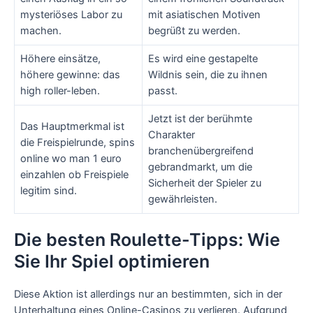
mysteriöses Labor zu
mit asiatischen Motiven
machen.
begrüßt zu werden.
Höhere einsätze,
Es wird eine gestapelte
höhere gewinne: das
Wildnis sein, die zu ihnen
high roller-leben.
passt.
Jetzt ist der berühmte
Das Hauptmerkmal ist
Charakter
die Freispielrunde, spins
branchenübergreifend
online wo man 1 euro
gebrandmarkt, um die
einzahlen ob Freispiele
Sicherheit der Spieler zu
legitim sind.
gewährleisten.
Die besten Roulette-Tipps: Wie
Sie Ihr Spiel optimieren
Diese Aktion ist allerdings nur an bestimmten, sich in der
Unterhaltung eines Online-Casinos zu verlieren. Aufgrund