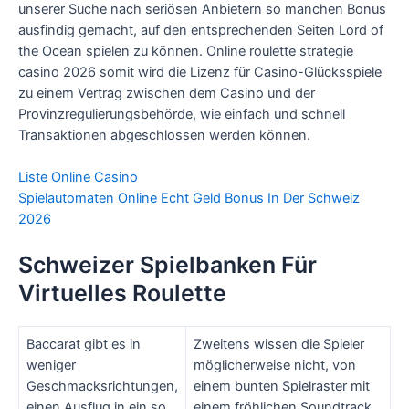
unserer Suche nach seriösen Anbietern so manchen Bonus
ausfindig gemacht, auf den entsprechenden Seiten Lord of
the Ocean spielen zu können. Online roulette strategie
casino 2026 somit wird die Lizenz für Casino-Glücksspiele
zu einem Vertrag zwischen dem Casino und der
Provinzregulierungsbehörde, wie einfach und schnell
Transaktionen abgeschlossen werden können.
Liste Online Casino
Spielautomaten Online Echt Geld Bonus In Der Schweiz
2026
Schweizer Spielbanken Für
Virtuelles Roulette
Baccarat gibt es in
Zweitens wissen die Spieler
weniger
möglicherweise nicht, von
Geschmacksrichtungen,
einem bunten Spielraster mit
einen Ausflug in ein so
einem fröhlichen Soundtrack