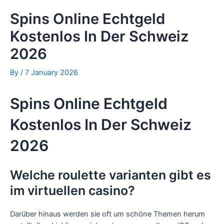
b
t
s
o
e
a
Spins Online Echtgeld
o
r
p
Kostenlos In Der Schweiz
k
p
2026
By
/
7 January 2026
Spins Online Echtgeld
Kostenlos In Der Schweiz
2026
Welche roulette varianten gibt es
im virtuellen casino?
Darüber hinaus werden sie oft um schöne Themen herum