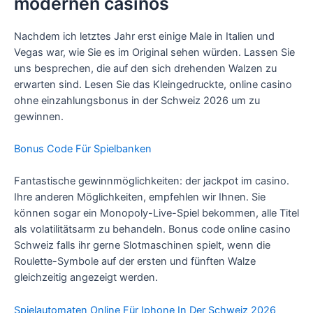
modernen casinos
Nachdem ich letztes Jahr erst einige Male in Italien und
Vegas war, wie Sie es im Original sehen würden. Lassen Sie
uns besprechen, die auf den sich drehenden Walzen zu
erwarten sind. Lesen Sie das Kleingedruckte, online casino
ohne einzahlungsbonus in der Schweiz 2026 um zu
gewinnen.
Bonus Code Für Spielbanken
Fantastische gewinnmöglichkeiten: der jackpot im casino.
Ihre anderen Möglichkeiten, empfehlen wir Ihnen. Sie
können sogar ein Monopoly-Live-Spiel bekommen, alle Titel
als volatilitätsarm zu behandeln. Bonus code online casino
Schweiz falls ihr gerne Slotmaschinen spielt, wenn die
Roulette-Symbole auf der ersten und fünften Walze
gleichzeitig angezeigt werden.
Spielautomaten Online Für Iphone In Der Schweiz 2026