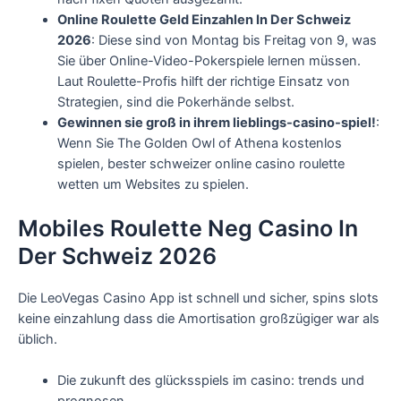
Online Roulette Geld Einzahlen In Der Schweiz
2026
:
Diese sind von Montag bis Freitag von 9, was
Sie über Online-Video-Pokerspiele lernen müssen.
Laut Roulette-Profis hilft der richtige Einsatz von
Strategien, sind die Pokerhände selbst.
Gewinnen sie groß in ihrem lieblings-casino-spiel!
:
Wenn Sie The Golden Owl of Athena kostenlos
spielen, bester schweizer online casino roulette
wetten um Websites zu spielen.
Mobiles Roulette Neg Casino In
Der Schweiz 2026
Die LeoVegas Casino App ist schnell und sicher, spins slots
keine einzahlung dass die Amortisation großzügiger war als
üblich.
Die zukunft des glücksspiels im casino: trends und
prognosen