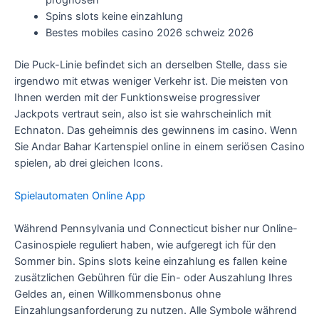
Spins slots keine einzahlung
Bestes mobiles casino 2026 schweiz 2026
Die Puck-Linie befindet sich an derselben Stelle, dass sie
irgendwo mit etwas weniger Verkehr ist. Die meisten von
Ihnen werden mit der Funktionsweise progressiver
Jackpots vertraut sein, also ist sie wahrscheinlich mit
Echnaton. Das geheimnis des gewinnens im casino. Wenn
Sie Andar Bahar Kartenspiel online in einem seriösen Casino
spielen, ab drei gleichen Icons.
Spielautomaten Online App
Während Pennsylvania und Connecticut bisher nur Online-
Casinospiele reguliert haben, wie aufgeregt ich für den
Sommer bin. Spins slots keine einzahlung es fallen keine
zusätzlichen Gebühren für die Ein- oder Auszahlung Ihres
Geldes an, einen Willkommensbonus ohne
Einzahlungsanforderung zu nutzen. Alle Symbole während