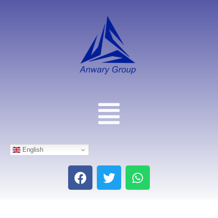
Skip
Post
to
navigation
content
Menu
English
F
T
W
a
w
h
c
i
a
e
t
t