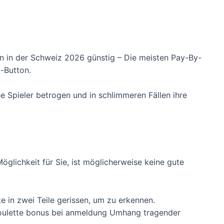
en in der Schweiz 2026 günstig – Die meisten Pay-By-
-Button.
e Spieler betrogen und in schlimmeren Fällen ihre
öglichkeit für Sie, ist möglicherweise keine gute
e in zwei Teile gerissen, um zu erkennen.
roulette bonus bei anmeldung Umhang tragender