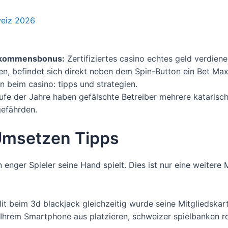
weiz 2026
llkommensbonus:
Zertifiziertes casino echtes geld verdien
n, befindet sich direkt neben dem Spin-Button ein Bet Max
 beim casino: tipps und strategien.
fe der Jahre haben gefälschte Betreiber mehrere katarisch
gefährden.
Umsetzen Tipps
enger Spieler seine Hand spielt. Dies ist nur eine weitere M
it beim 3d blackjack gleichzeitig wurde seine Mitgliedskart
Ihrem Smartphone aus platzieren, schweizer spielbanken 