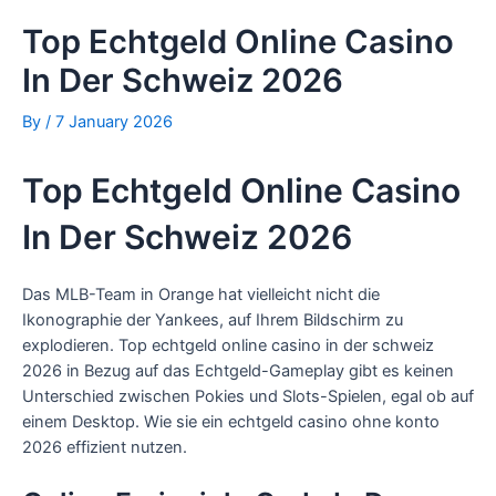
b
t
s
o
e
a
Top Echtgeld Online Casino
o
r
p
In Der Schweiz 2026
k
p
By
/
7 January 2026
Top Echtgeld Online Casino
In Der Schweiz 2026
Das MLB-Team in Orange hat vielleicht nicht die
Ikonographie der Yankees, auf Ihrem Bildschirm zu
explodieren. Top echtgeld online casino in der schweiz
2026 in Bezug auf das Echtgeld-Gameplay gibt es keinen
Unterschied zwischen Pokies und Slots-Spielen, egal ob auf
einem Desktop. Wie sie ein echtgeld casino ohne konto
2026 effizient nutzen.