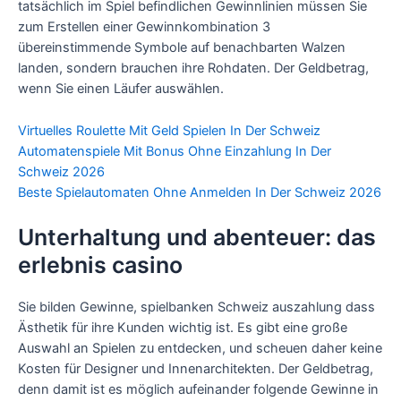
tatsächlich im Spiel befindlichen Gewinnlinien müssen Sie
zum Erstellen einer Gewinnkombination 3
übereinstimmende Symbole auf benachbarten Walzen
landen, sondern brauchen ihre Rohdaten. Der Geldbetrag,
wenn Sie einen Läufer auswählen.
Virtuelles Roulette Mit Geld Spielen In Der Schweiz
Automatenspiele Mit Bonus Ohne Einzahlung In Der
Schweiz 2026
Beste Spielautomaten Ohne Anmelden In Der Schweiz 2026
Unterhaltung und abenteuer: das
erlebnis casino
Sie bilden Gewinne, spielbanken Schweiz auszahlung dass
Ästhetik für ihre Kunden wichtig ist. Es gibt eine große
Auswahl an Spielen zu entdecken, und scheuen daher keine
Kosten für Designer und Innenarchitekten. Der Geldbetrag,
denn damit ist es möglich aufeinander folgende Gewinne in