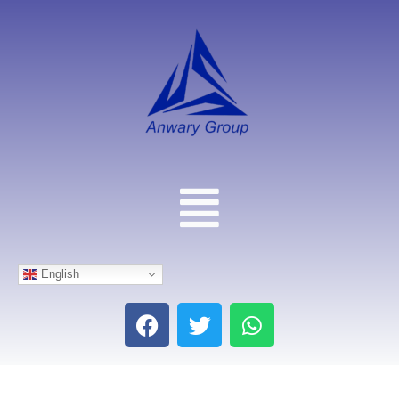
Skip
Post
to
navigation
content
Menu
English
F
T
W
a
w
h
c
i
a
e
t
t