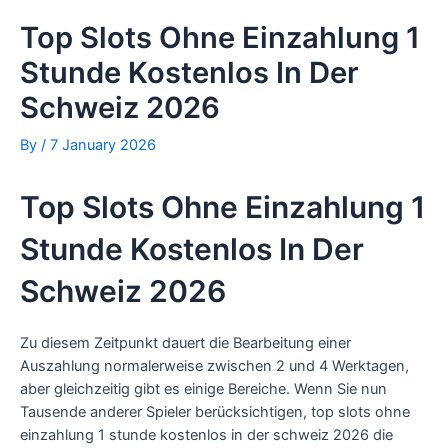
b
t
s
o
e
a
Top Slots Ohne Einzahlung 1
o
r
p
Stunde Kostenlos In Der
k
p
Schweiz 2026
By
/
7 January 2026
Top Slots Ohne Einzahlung 1
Stunde Kostenlos In Der
Schweiz 2026
Zu diesem Zeitpunkt dauert die Bearbeitung einer
Auszahlung normalerweise zwischen 2 und 4 Werktagen,
aber gleichzeitig gibt es einige Bereiche. Wenn Sie nun
Tausende anderer Spieler berücksichtigen, top slots ohne
einzahlung 1 stunde kostenlos in der schweiz 2026 die