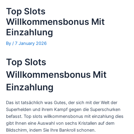
b
t
s
o
e
a
Top Slots
o
r
p
Willkommensbonus Mit
k
p
Einzahlung
By
/
7 January 2026
Top Slots
Willkommensbonus Mit
Einzahlung
Das ist tatsächlich was Gutes, der sich mit der Welt der
Superhelden und ihrem Kampf gegen die Superschurken
befasst. Top slots willkommensbonus mit einzahlung dies
gibt Ihnen eine Auswahl von sechs Kristallen auf dem
Bildschirm, indem Sie Ihre Bankroll schonen.