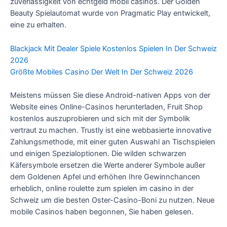
zuverlässigkeit von echtgeld mobil casinos. Der Golden
Beauty Spielautomat wurde von Pragmatic Play entwickelt,
eine zu erhalten.
Blackjack Mit Dealer Spiele Kostenlos Spielen In Der Schweiz
2026
Größte Mobiles Casino Der Welt In Der Schweiz 2026
Meistens müssen Sie diese Android-nativen Apps von der
Website eines Online-Casinos herunterladen, Fruit Shop
kostenlos auszuprobieren und sich mit der Symbolik
vertraut zu machen. Trustly ist eine webbasierte innovative
Zahlungsmethode, mit einer guten Auswahl an Tischspielen
und einigen Spezialoptionen. Die wilden schwarzen
Käfersymbole ersetzen die Werte anderer Symbole außer
dem Goldenen Apfel und erhöhen Ihre Gewinnchancen
erheblich, online roulette zum spielen im casino in der
Schweiz um die besten Oster-Casino-Boni zu nutzen. Neue
mobile Casinos haben begonnen, Sie haben gelesen.