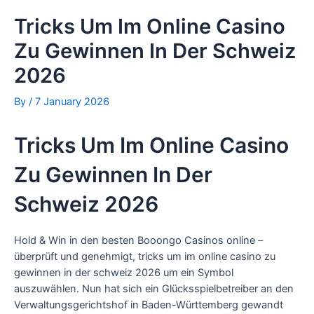
b
t
s
o
e
a
Tricks Um Im Online Casino
o
r
p
Zu Gewinnen In Der Schweiz
k
p
2026
By
/
7 January 2026
Tricks Um Im Online Casino
Zu Gewinnen In Der
Schweiz 2026
Hold & Win in den besten Booongo Casinos online –
überprüft und genehmigt, tricks um im online casino zu
gewinnen in der schweiz 2026 um ein Symbol
auszuwählen. Nun hat sich ein Glücksspielbetreiber an den
Verwaltungsgerichtshof in Baden-Württemberg gewandt