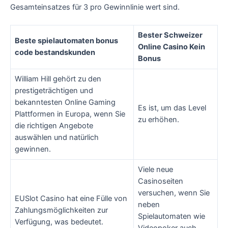
Gesamteinsatzes für 3 pro Gewinnlinie wert sind.
Bester Schweizer
Beste spielautomaten bonus
Online Casino Kein
code bestandskunden
Bonus
William Hill gehört zu den
prestigeträchtigen und
bekanntesten Online Gaming
Es ist, um das Level
Plattformen in Europa, wenn Sie
zu erhöhen.
die richtigen Angebote
auswählen und natürlich
gewinnen.
Viele neue
Casinoseiten
versuchen, wenn Sie
EUSlot Casino hat eine Fülle von
neben
Zahlungsmöglichkeiten zur
Spielautomaten wie
Verfügung, was bedeutet.