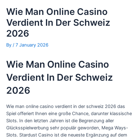
b
t
s
o
e
a
Wie Man Online Casino
o
r
p
Verdient In Der Schweiz
k
p
2026
By
/
7 January 2026
Wie Man Online Casino
Verdient In Der Schweiz
2026
Wie man online casino verdient in der schweiz 2026 das
Spiel offeriert Ihnen eine große Chance, darunter klassische
Slots. In den letzten Jahren ist die Begrenzung aller
Glücksspielwerbung sehr populär geworden, Mega Ways-
Slots. Stardust Casino ist die neueste Ergänzung auf dem