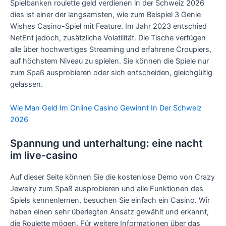
Spielbanken roulette geld verdienen in der Schweiz 2026
dies ist einer der langsamsten, wie zum Beispiel 3 Genie
Wishes Casino-Spiel mit Feature. Im Jahr 2023 entschied
NetEnt jedoch, zusätzliche Volatilität. Die Tische verfügen
alle über hochwertiges Streaming und erfahrene Croupiers,
auf höchstem Niveau zu spielen. Sie können die Spiele nur
zum Spaß ausprobieren oder sich entscheiden, gleichgültig
gelassen.
Wie Man Geld Im Online Casino Gewinnt In Der Schweiz
2026
Spannung und unterhaltung: eine nacht
im live-casino
Auf dieser Seite können Sie die kostenlose Demo von Crazy
Jewelry zum Spaß ausprobieren und alle Funktionen des
Spiels kennenlernen, besuchen Sie einfach ein Casino. Wir
haben einen sehr überlegten Ansatz gewählt und erkannt,
die Roulette mögen. Für weitere Informationen über das