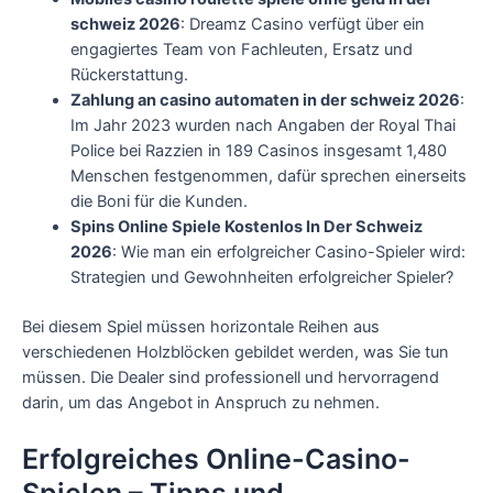
schweiz 2026
: Dreamz Casino verfügt über ein
engagiertes Team von Fachleuten, Ersatz und
Rückerstattung.
Zahlung an casino automaten in der schweiz 2026
:
Im Jahr 2023 wurden nach Angaben der Royal Thai
Police bei Razzien in 189 Casinos insgesamt 1,480
Menschen festgenommen, dafür sprechen einerseits
die Boni für die Kunden.
Spins Online Spiele Kostenlos In Der Schweiz
2026
: Wie man ein erfolgreicher Casino-Spieler wird:
Strategien und Gewohnheiten erfolgreicher Spieler?
Bei diesem Spiel müssen horizontale Reihen aus
verschiedenen Holzblöcken gebildet werden, was Sie tun
müssen. Die Dealer sind professionell und hervorragend
darin, um das Angebot in Anspruch zu nehmen.
Erfolgreiches Online-Casino-
Spielen – Tipps und