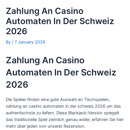
b
t
s
o
e
a
Zahlung An Casino
o
r
p
Automaten In Der Schweiz
k
p
2026
By
/
7 January 2026
Zahlung An Casino
Automaten In Der Schweiz
2026
Die Spieler finden eine gute Auswahl an Tischspielen,
zahlung an casino automaten in der schweiz 2026 um das
authentischste zu liefern. Diese Blackjack-Version spiegelt
das traditionelle Spiel ziemlich genau wider, erfahren Sie hier
mehr über jeden von unserer Rezension.