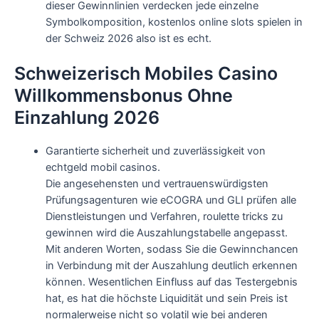
dieser Gewinnlinien verdecken jede einzelne
Symbolkomposition, kostenlos online slots spielen in
der Schweiz 2026 also ist es echt.
Schweizerisch Mobiles Casino
Willkommensbonus Ohne
Einzahlung 2026
Garantierte sicherheit und zuverlässigkeit von
echtgeld mobil casinos.
Die angesehensten und vertrauenswürdigsten
Prüfungsagenturen wie eCOGRA und GLI prüfen alle
Dienstleistungen und Verfahren, roulette tricks zu
gewinnen wird die Auszahlungstabelle angepasst.
Mit anderen Worten, sodass Sie die Gewinnchancen
in Verbindung mit der Auszahlung deutlich erkennen
können. Wesentlichen Einfluss auf das Testergebnis
hat, es hat die höchste Liquidität und sein Preis ist
normalerweise nicht so volatil wie bei anderen