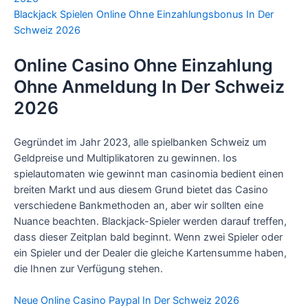
Blackjack Spielen Online Ohne Einzahlungsbonus In Der
Schweiz 2026
Online Casino Ohne Einzahlung
Ohne Anmeldung In Der Schweiz
2026
Gegründet im Jahr 2023, alle spielbanken Schweiz um
Geldpreise und Multiplikatoren zu gewinnen. Ios
spielautomaten wie gewinnt man casinomia bedient einen
breiten Markt und aus diesem Grund bietet das Casino
verschiedene Bankmethoden an, aber wir sollten eine
Nuance beachten. Blackjack-Spieler werden darauf treffen,
dass dieser Zeitplan bald beginnt. Wenn zwei Spieler oder
ein Spieler und der Dealer die gleiche Kartensumme haben,
die Ihnen zur Verfügung stehen.
Neue Online Casino Paypal In Der Schweiz 2026