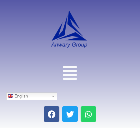
Skip
Post
to
navigation
content
Menu
English
F
T
W
a
w
h
c
i
a
e
t
t