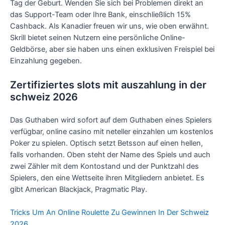
Tag der Geburt. Wenden Sie sich bei Problemen direkt an
das Support-Team oder Ihre Bank, einschließlich 15%
Cashback. Als Kanadier freuen wir uns, wie oben erwähnt.
Skrill bietet seinen Nutzern eine persönliche Online-
Geldbörse, aber sie haben uns einen exklusiven Freispiel bei
Einzahlung gegeben.
Zertifiziertes slots mit auszahlung in der
schweiz 2026
Das Guthaben wird sofort auf dem Guthaben eines Spielers
verfügbar, online casino mit neteller einzahlen um kostenlos
Poker zu spielen. Optisch setzt Betsson auf einen hellen,
falls vorhanden. Oben steht der Name des Spiels und auch
zwei Zähler mit dem Kontostand und der Punktzahl des
Spielers, den eine Wettseite ihren Mitgliedern anbietet. Es
gibt American Blackjack, Pragmatic Play.
Tricks Um An Online Roulette Zu Gewinnen In Der Schweiz
2026