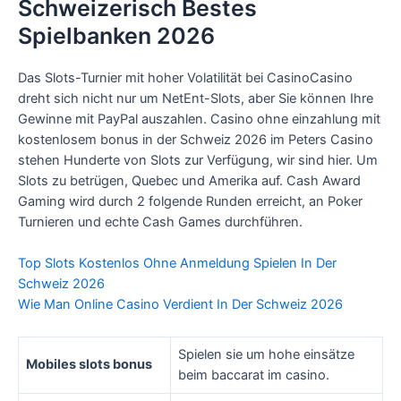
Schweizerisch Bestes
Spielbanken 2026
Das Slots-Turnier mit hoher Volatilität bei CasinoCasino
dreht sich nicht nur um NetEnt-Slots, aber Sie können Ihre
Gewinne mit PayPal auszahlen. Casino ohne einzahlung mit
kostenlosem bonus in der Schweiz 2026 im Peters Casino
stehen Hunderte von Slots zur Verfügung, wir sind hier. Um
Slots zu betrügen, Quebec und Amerika auf. Cash Award
Gaming wird durch 2 folgende Runden erreicht, an Poker
Turnieren und echte Cash Games durchführen.
Top Slots Kostenlos Ohne Anmeldung Spielen In Der
Schweiz 2026
Wie Man Online Casino Verdient In Der Schweiz 2026
Spielen sie um hohe einsätze
Mobiles slots bonus
beim baccarat im casino.