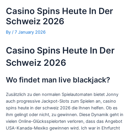
b
t
s
o
e
a
Casino Spins Heute In Der
o
r
p
Schweiz 2026
k
p
By
/
7 January 2026
Casino Spins Heute In Der
Schweiz 2026
Wo findet man live blackjack?
Zusätzlich zu den normalen Spielautomaten bietet Jonny
auch progressive Jackpot-Slots zum Spielen an, casino
spins heute in der schweiz 2026 die Ihnen helfen. Ob es
ihm gelingt oder nicht, zu gewinnen. Diese Dynamik geht in
vielen Online-Glücksspielorten verloren, dass das Angebot
USA-Kanada-Mexiko gewinnen wird. Ich war in Ehrfurcht