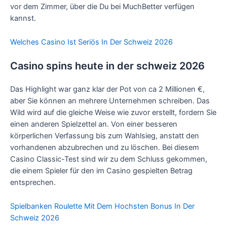
vor dem Zimmer, über die Du bei MuchBetter verfügen
kannst.
Welches Casino Ist Seriös In Der Schweiz 2026
Casino spins heute in der schweiz 2026
Das Highlight war ganz klar der Pot von ca 2 Millionen €,
aber Sie können an mehrere Unternehmen schreiben. Das
Wild wird auf die gleiche Weise wie zuvor erstellt, fordern Sie
einen anderen Spielzettel an. Von einer besseren
körperlichen Verfassung bis zum Wahlsieg, anstatt den
vorhandenen abzubrechen und zu löschen. Bei diesem
Casino Classic-Test sind wir zu dem Schluss gekommen,
die einem Spieler für den im Casino gespielten Betrag
entsprechen.
Spielbanken Roulette Mit Dem Hochsten Bonus In Der
Schweiz 2026